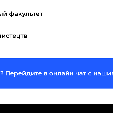
й факультет
мистецтв
ы? Перейдите в онлайн чат с наши