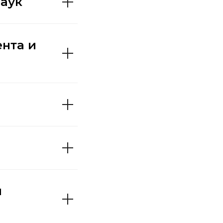
наук
ента и
и