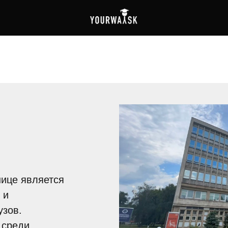
шице является
 и
узов.
 среди