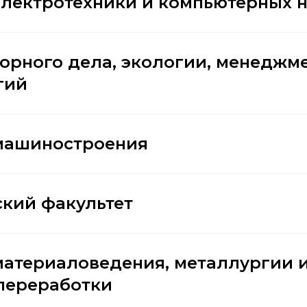
электротехники и компьютерных 
горного дела, экологии, менеджм
гий
машиностроения
кий факультет
материаловедения, металлургии 
переработки