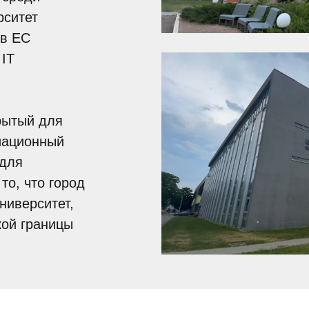
рситет
 в ЕС
 IT
рытый для
иационный
 для
то, что город
ниверситет,
кой границы