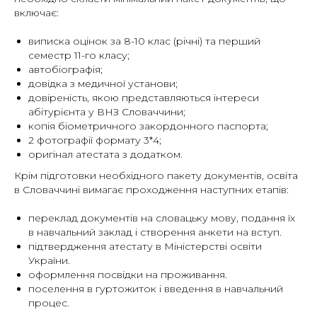
включає:
виписка оцінок за 8-10 клас (річні) та перший
семестр 11-го класу;
автобіографія;
довідка з медичної установи;
довіреність, якою представляються інтереси
абітурієнта у ВНЗ Словаччини;
копія біометричного закордонного паспорта;
2 фотографії формату 3*4;
оригінал атестата з додатком.
Крім підготовки необхідного пакету документів, освіта
в Словаччині вимагає проходження наступних етапів:
переклад документів на словацьку мову, подання їх
в навчальний заклад і створення анкети на вступ.
підтвердження атестату в Міністерстві освіти
України.
оформлення посвідки на проживання.
поселення в гуртожиток і введення в навчальний
процес.