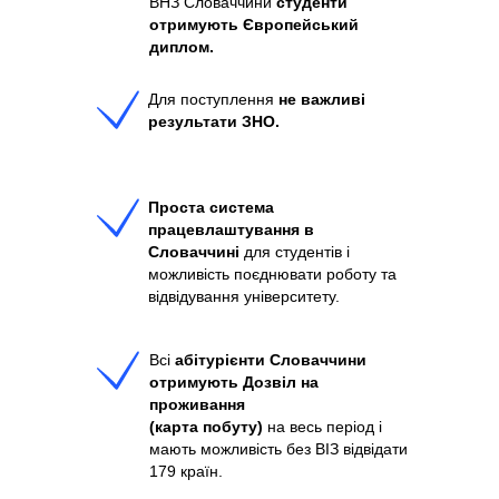
ВНЗ Словаччини
студенти
отримують Європейський
диплом.
Для поступлення
не важливі
результати ЗНО.
Проста система
працевлаштування в
Словаччині
для студентів і
можливість поєднювати роботу та
відвідування університету.
Всі
абітурієнти Словаччини
отримують Дозвіл на
проживання
(карта побуту)
на весь період і
мають можливість без ВІЗ відвідати
179 країн.