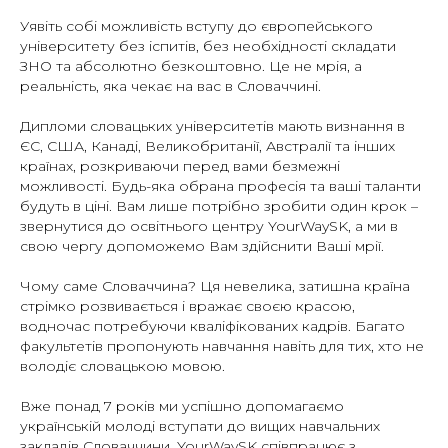
Уявіть собі можливість вступу до європейського
університету без іспитів, без необхідності складати
ЗНО та абсолютно безкоштовно. Це не мрія, а
реальність, яка чекає на вас в Словаччині.
Дипломи словацьких університетів мають визнання в
ЄС, США, Канаді, Великобританії, Австралії та інших
країнах, розкриваючи перед вами безмежні
можливості. Будь-яка обрана професія та ваші таланти
будуть в ціні. Вам лише потрібно зробити один крок –
звернутися до освітнього центру YourWaySK, а ми в
свою чергу допоможемо Вам здійснити Ваші мрії.
Чому саме Словаччина? Ця невелика, затишна країна
стрімко розвивається і вражає своєю красою,
водночас потребуючи кваліфікованих кадрів. Багато
факультетів пропонують навчання навіть для тих, хто не
володіє словацькою мовою.
Вже понад 7 років ми успішно допомагаємо
українській молоді вступати до вищих навчальних
закладів Словаччини. YourWaySK співпрацює з