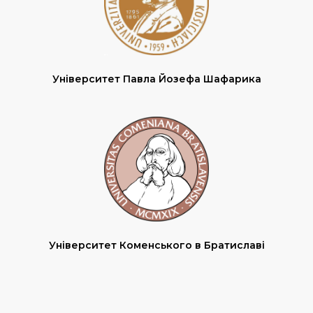
Університет Павла Йозефа Шафарика
Університет Коменського в Братиславі