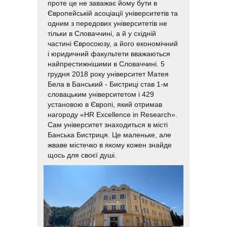
проте це не заважає йому бути в
Європейській асоціації університетів та
одним з передових університетів не
тільки в Словаччині, а й у східній
частині Євросоюзу, а його економічний
і юридичний факультети вважаються
найпрестижнішими в Словаччині. 5
грудня 2018 року університет Матея
Бела в Банський - Бистриці став 1-м
словацьким університетом і 429
установою в Європі, який отримав
нагороду «HR Excellence in Research».
Сам університет знаходиться в місті
Банська Бистриця. Це маленьке, але
жваве містечко в якому кожен знайде
щось для своєї душі.